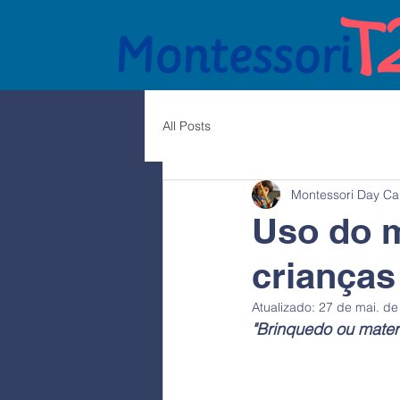
All Posts
Montessori Day Ca
Uso do m
crianças
Atualizado:
27 de mai. de
"Brinquedo ou materi