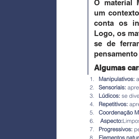
O material 
um contexto
conta os in
Logo, os mat
se de ferra
pensamento a
Algumas cara
Manipulativos:
 
Sensoriais: 
apre
Lúdicos:
 se di
Repetitivos:
 apr
Coordenação Mo
Aspecto:
Limpo
Progressivos:
 p
Elementos natur