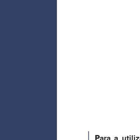
P
ara a util