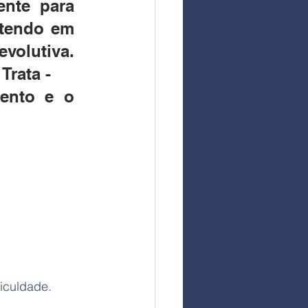
nte para 
tendo em 
olutiva. 
Trata -
ento e o 
ficuldade.