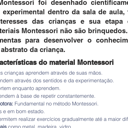
Montessori foi desenhado cientificame
 experimental dentro da sala de aula, 
teresses das crianças e sua etapa ev
eriais Montessori não são brinquedos. 
mentas para desenvolver o conhecim
bstrato da criança.
cterísticas do material Montessori
as crianças aprendem através de suas mãos.
ndem através dos sentidos e da experimentação.
vertem enquanto aprendem.
endem à base de repetir constantemente.
tora:
 Fundamental no método Montessori.  
s e em bom estado.
ermitem realizar exercícios gradualmente até a maior di
ais 
como metal, madeira, vidro…