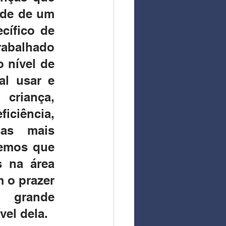
de de um 
ífico de 
abalhado 
 nível de 
al usar e 
criança, 
iciência, 
as mais 
bemos que 
 na área 
 o prazer 
 grande 
vel dela.