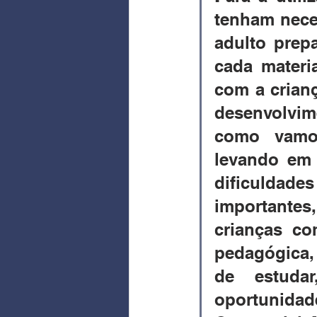
tenham nece
adulto prep
cada materi
com a crianç
desenvolvime
como vamos
levando em c
dificuldad
importantes,
crianças co
pedagógica, 
de estuda
oportunidade