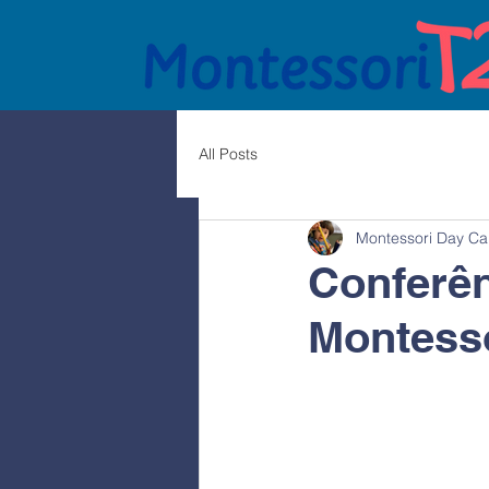
All Posts
Montessori Day Ca
Conferên
Montessor