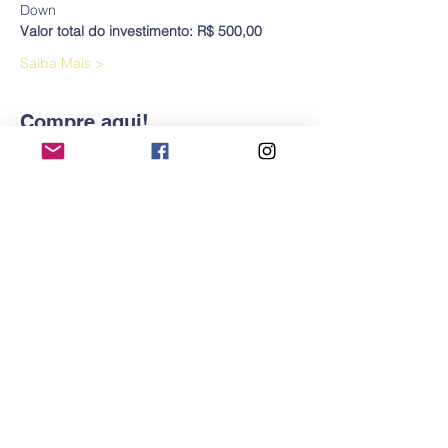
Down
Valor total do investimento: R$ 500,00 
Saiba Mais >
Compre aqui!
Esgotado
Tipo de ingresso
Treinamento Pais Módulo II
Mais informações
Preço
R$ 500,00
Esse evento está esgotado.