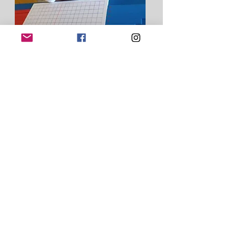
​Módulo 4
Matemática
Email
daycaremontessoribrasil@gmail.co
m
Telefone
55 ( 11 ) 99773-2795