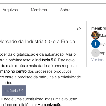
Arquivos
Membros
Sobre
membro
Mon
rcado da Indústria 5.0 e a Era da
lily
arp
poder da digitalização e da automação. Mas o 
arpitak
Ver todo
a a próxima fase: a 
Indústria 5.0
. Este novo 
 de mais robôs e mais dados; é uma resposta 
umano no centro
 dos processos produtivos, 
co entre a precisão da máquina e a criatividade 
lhador.
Indústria 5.0
5.0 não é uma substituição, mas uma evolução 
 ao foco em eficiência: 
Humanização, 