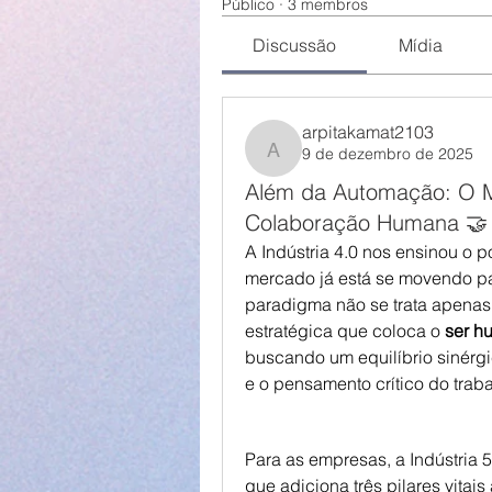
Público
·
3 membros
Discussão
Mídia
arpitakamat2103
9 de dezembro de 2025
arpitakamat2103
Além da Automação: O Me
Colaboração Humana 🤝
A Indústria 4.0 nos ensinou o 
mercado já está se movendo par
paradigma não se trata apenas
estratégica que coloca o 
ser h
buscando um equilíbrio sinérgi
e o pensamento crítico do traba
Para as empresas, a Indústria 
que adiciona três pilares vitais