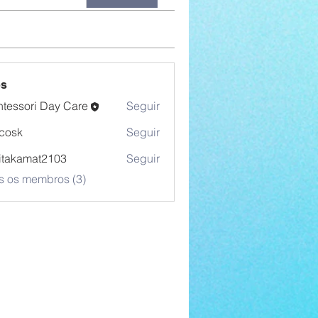
s
tessori Day Care
Seguir
 cosk
Seguir
itakamat2103
Seguir
amat2103
s os membros (3)