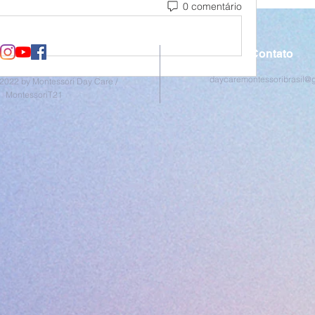
0 comentário
Contato
daycaremontessoribrasil@
2022 by Montessori Day Care /
MontessoriT21