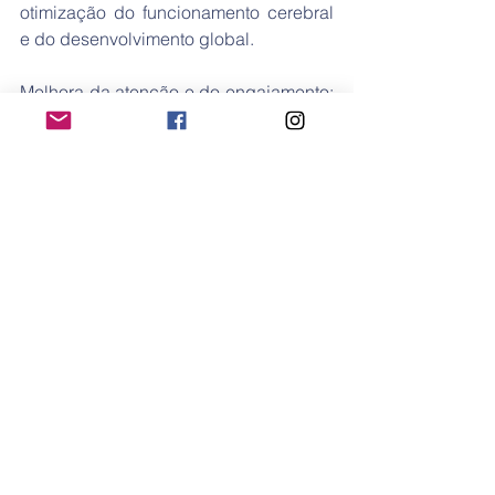
otimização do funcionamento cerebral 
e do desenvolvimento global.
Melhora da atenção e do engajamento: 
Estudos têm mostrado que atividades 
sensoriais e práticas concretas podem 
ajudar a melhorar a atenção e o 
engajamento em crianças com 
Síndrome de Down. Ao envolver 
múltiplos sentidos e oferecer feedback 
tangível, essas atividades podem 
aumentar o interesse e a motivação da 
criança, facilitando assim o processo 
de aprendizagem.
Aprendizado funcional e transferência 
de habilidades: A aprendizagem por 
meio de experiências sensoriais e 
práticas concretas tende a ser mais 