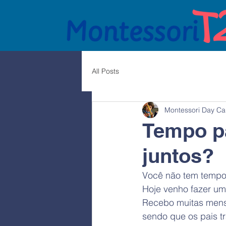
All Posts
Montessori Day Ca
Tempo p
juntos?
Você não tem tempo 
Hoje venho fazer um
Recebo muitas mens
sendo que os pais t