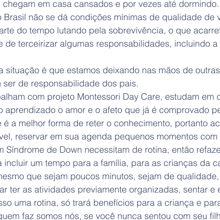
s, chegam em casa cansados e por vezes até dormindo.
Brasil não se dá condições mínimas de qualidade de v
rte do tempo lutando pela sobrevivência, o que acarre
 de terceirizar algumas responsabilidades, incluindo 
sa situação é que estamos deixando nas mãos de outra
 ser de responsabilidade dos pais.
abalham com projeto Montessori Day Care, estudam em 
 o aprendizado o amor e o afeto que já é comprovado pe
 é a melhor forma de reter o conhecimento, portanto a
vel, reservar em sua agenda pequenos momentos com se
 Síndrome de Down necessitam de rotina, então refazer
na incluir um tempo para a família, para as crianças da 
esmo que sejam poucos minutos, sejam de qualidade, 
ar ter as atividades previamente organizadas, sentar e
sso uma rotina, só trará benefícios para a criança e para
 quem faz somos nós, se você nunca sentou com seu fil