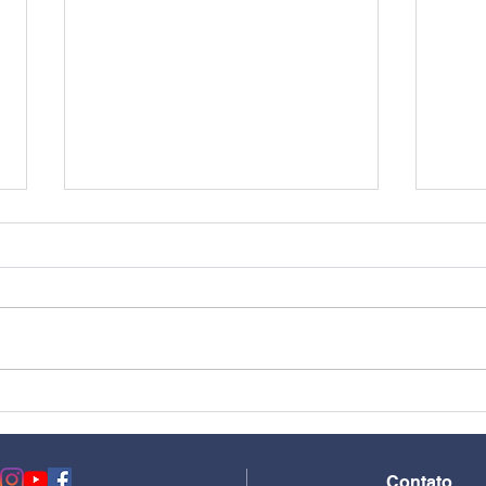
Age
Do concreto ao Abstrato
Contato