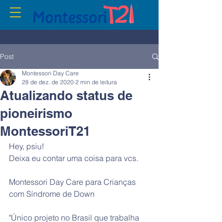
Post
Montessori Day Care
28 de dez. de 2020
2 min de leitura
Atualizando status de
pioneirismo
MontessoriT21
Hey, psiu! 
Deixa eu contar uma coisa para vcs. 
Montessori Day Care para Crianças 
com Síndrome de Down
"Único projeto no Brasil que trabalha 