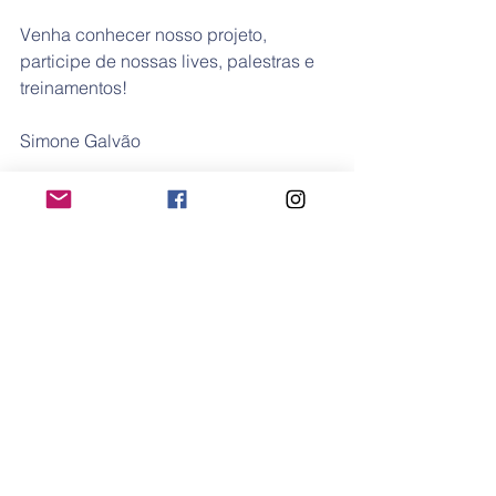
​Venha conhecer nosso projeto, 
participe de nossas lives, palestras e 
treinamentos!
​Simone Galvão
Educação Montessori para Síndrome 
de Down.
www.montessoridaycare.com.br